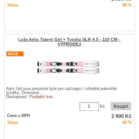
Sleva
90 %
Lyže Artis Talent Girl + Tyrolia SLR 4,5 - 110 CM -
VÝPRODEJ
Artis Girl jsou juniorské lyže pro začínající i středně pokročilé
lyžařky. Omezená ...
Dostupnost:
Poslední kus
ks
2 990
Kč
Cena s DPH
Sleva
40 %