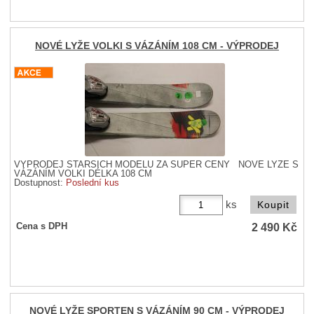
NOVÉ LYŽE VOLKI S VÁZÁNÍM 108 CM - VÝPRODEJ
VÝPRODEJ STARŠÍCH MODELŮ ZA SUPER CENY NOVÉ LYŽE S
VÁZÁNÍM VOLKI DÉLKA 108 CM
Dostupnost:
Poslední kus
ks
2 490
Kč
Cena s DPH
NOVÉ LYŽE SPORTEN S VÁZÁNÍM 90 CM - VÝPRODEJ