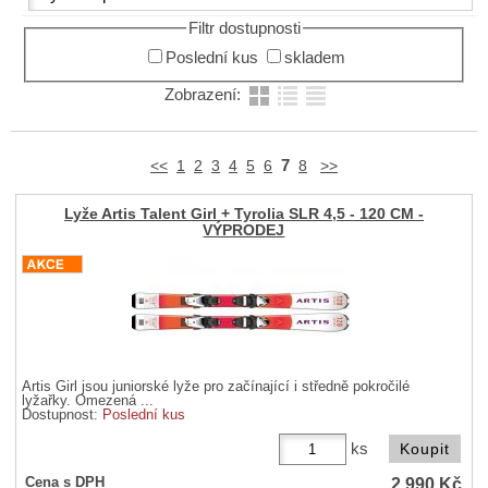
Filtr dostupnosti
Poslední kus
skladem
Zobrazení:
7
<<
1
2
3
4
5
6
8
>>
Lyže Artis Talent Girl + Tyrolia SLR 4,5 - 120 CM -
VÝPRODEJ
Artis Girl jsou juniorské lyže pro začínající i středně pokročilé
lyžařky. Omezená ...
Dostupnost:
Poslední kus
ks
2 990
Kč
Cena s DPH